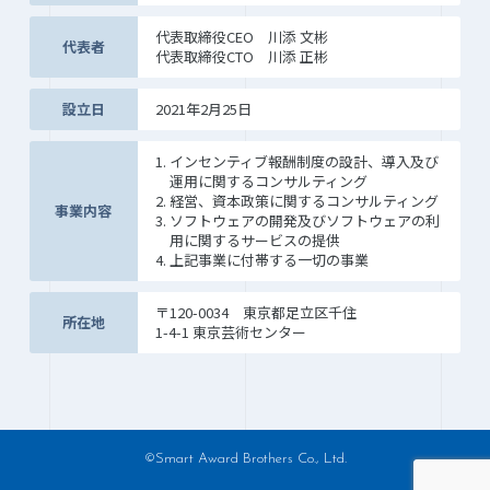
代表取締役CEO 川添 文彬
代表者
代表取締役CTO 川添 正彬
設立日
2021年2月25日
1. インセンティブ報酬制度の設計、導入及び
運用に関するコンサルティング
2. 経営、資本政策に関するコンサルティング
事業内容
3. ソフトウェアの開発及びソフトウェアの利
用に関するサービスの提供
4. 上記事業に付帯する一切の事業
〒120-0034 東京都足立区千住
所在地
1-4-1 東京芸術センター
©Smart Award Brothers Co., Ltd.