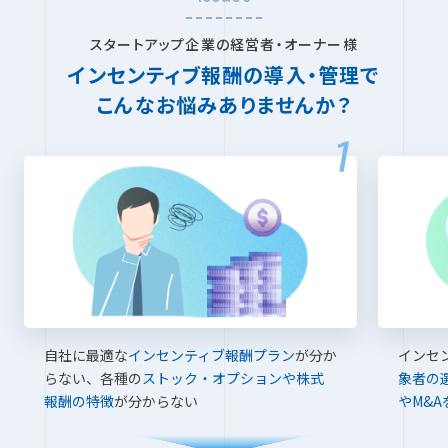
スタートアップ企業の経営者・オーナー様
インセンティブ報酬の導入・管理で
こんなお悩みありませんか？
自社に最適な
インセンティブ報酬プラン
が分か
インセ
らない、各種の
ストック・オプションや株式
象者の
報酬の特徴
が分からない
やM&